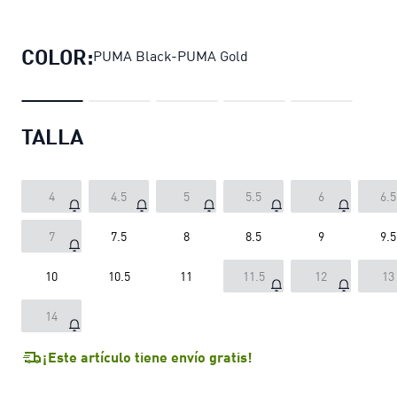
Zapatillas V-S2 Goalgetter unisex
pr
COLOR:
PUMA Black-PUMA Gold
TALLA
4
4.5
5
5.5
6
6.5
7
7.5
8
8.5
9
9.5
10
10.5
11
11.5
12
13
14
¡Este artículo tiene envío gratis!