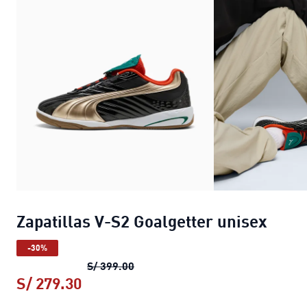
Zapatillas V-S2 Goalgetter unisex
-30%
Zapatillas V-S2 Goalgetter unisex
p
S/ 399.00
S/ 279.30