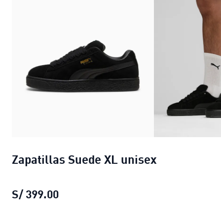
Zapatillas Suede XL unisex
S/ 399.00
Zapatillas Suede XL unisex
precio ac