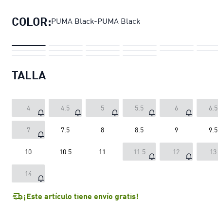
COLOR:
PUMA Black-PUMA Black
TALLA
4
4.5
5
5.5
6
6.5
7
7.5
8
8.5
9
9.5
10
10.5
11
11.5
12
13
14
¡Este artículo tiene envío gratis!