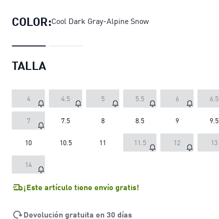
COLOR:
Cool Dark Gray-Alpine Snow
TALLA
4
4.5
5
5.5
6
6.5
7
7.5
8
8.5
9
9.5
10
10.5
11
11.5
12
13
14
¡Este artículo tiene envío gratis!
Devolución gratuita en 30 días