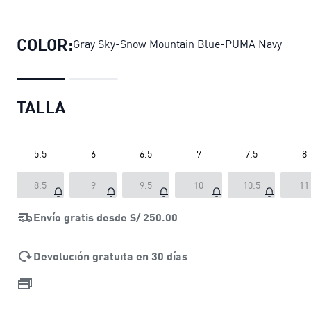
Zapatillas SOFTRIDE Charm para m
COLOR:
Gray Sky-Snow Mountain Blue-PUMA Navy
TALLA
5.5
6
6.5
7
7.5
8
8.5
9
9.5
10
10.5
11
Envío gratis desde
S/ 250.00
Devolución gratuita en 30 días