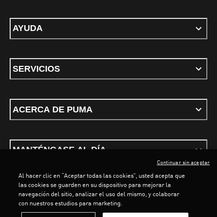
AYUDA
SERVICIOS
ACERCA DE PUMA
MANTÉNGASE AL DÍA
Continuar sin aceptar
Al hacer clic en “Aceptar todas las cookies”, usted acepta que
las cookies se guarden en su dispositivo para mejorar la
LOADING...
LOA
navegación del sitio, analizar el uso del mismo, y colaborar
con nuestros estudios para marketing.
Términos y condiciones
Política de Privacidad
Configurador de cookies