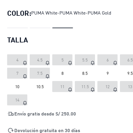
COLOR:
PUMA White-PUMA White-PUMA Gold
TALLA
4
4.5
5
5.5
6
6.5
7
7.5
8
8.5
9
9.5
10
10.5
11
11.5
12
13
14
Envío gratis desde
S/ 250.00
Devolución gratuita en 30 días