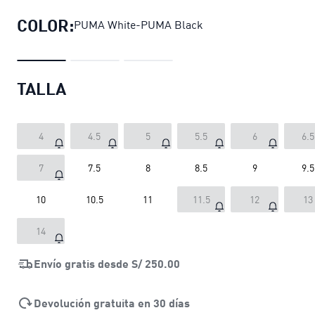
COLOR:
PUMA White-PUMA Black
TALLA
4
4.5
5
5.5
6
6.5
7
7.5
8
8.5
9
9.5
10
10.5
11
11.5
12
13
14
Envío gratis desde
S/ 250.00
Devolución gratuita en 30 días