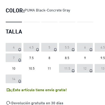
COLOR:
PUMA Black-Concrete Gray
TALLA
4
4.5
5
5.5
6
6.5
7
7.5
8
8.5
9
9.5
10
10.5
11
11.5
12
13
14
¡Este artículo tiene envío gratis!
Devolución gratuita en 30 días