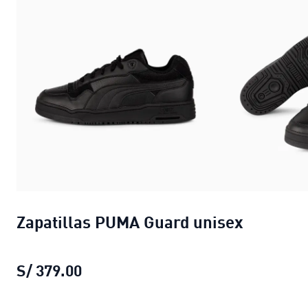
Zapatillas PUMA Guard unisex
S/ 379.00
Zapatillas PUMA Guard unisex
preci