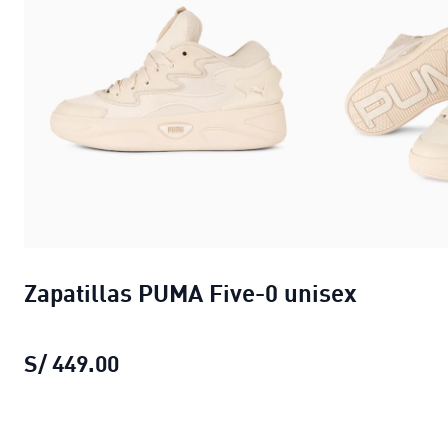
Zapatillas PUMA Five-0 unisex
S/ 449.00
Zapatillas PUMA Five-0 unisex
preci