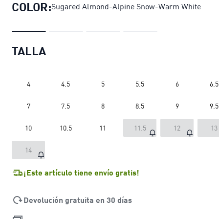
COLOR:
Sugared Almond-Alpine Snow-Warm White
TALLA
4
4.5
5
5.5
6
6.5
7
7.5
8
8.5
9
9.5
10
10.5
11
11.5
12
13
14
¡Este artículo tiene envío gratis!
Devolución gratuita en 30 días