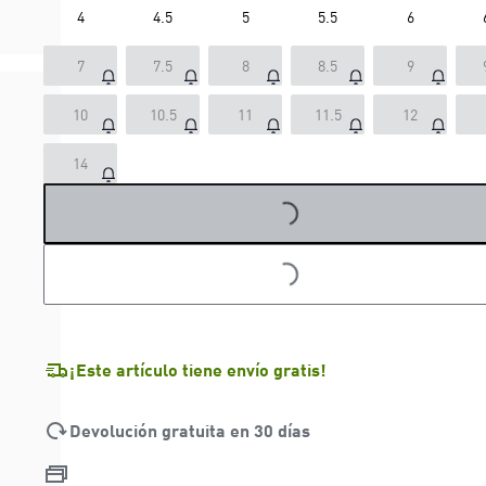
4
4.5
5
5.5
6
7
7.5
8
8.5
9
10
10.5
11
11.5
12
14
LOADING...
LOADING...
¡Este artículo tiene envío gratis!
Devolución gratuita en 30 días