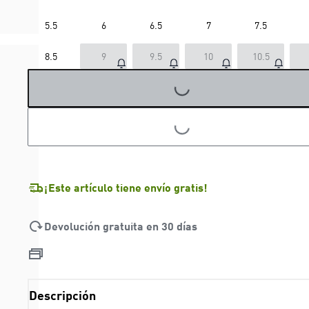
5.5
6
6.5
7
7.5
8.5
9
9.5
10
10.5
LOADING...
LOADING...
¡Este artículo tiene envío gratis!
Devolución gratuita en 30 días
Descripción