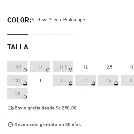
Zapatillas para niños Palermo
preci
COLOR:
Archive Green-Pinkscape
TALLA
10.5
11
11.5
12
12.5
13
13.5
1
1.5
2
2.5
3
3.5
Envío gratis desde
S/ 250.00
Devolución gratuita en 30 días