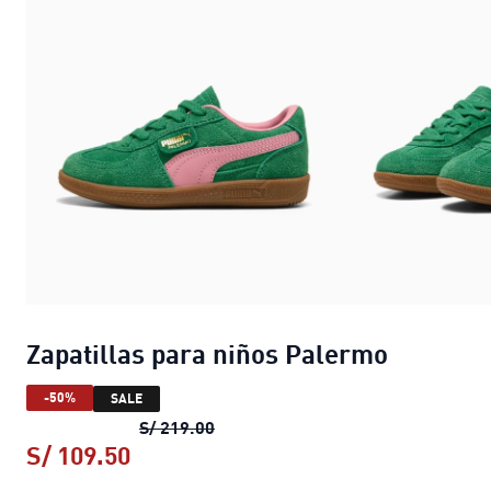
Zapatillas para niños Palermo
-50%
SALE
Zapatillas para niños Palermo
prec
S/ 219.00
S/ 109.50