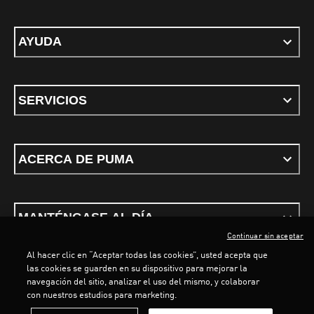
AYUDA
SERVICIOS
ACERCA DE PUMA
MANTÉNGASE AL DÍA
Continuar sin aceptar
Al hacer clic en “Aceptar todas las cookies”, usted acepta que
las cookies se guarden en su dispositivo para mejorar la
LOADING...
LOA
navegación del sitio, analizar el uso del mismo, y colaborar
con nuestros estudios para marketing.
Términos y condiciones
Política de Privacidad
Configurador de cookies