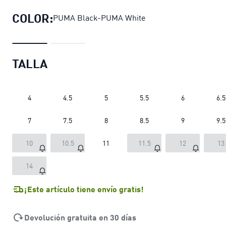
COLOR:
PUMA Black-PUMA White
TALLA
4
4.5
5
5.5
6
6.5
7
7.5
8
8.5
9
9.5
10
10.5
11
11.5
12
13
14
¡Este artículo tiene envío gratis!
Devolución gratuita en 30 días