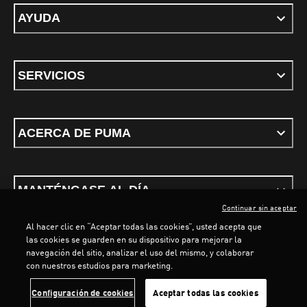
AYUDA
SERVICIOS
ACERCA DE PUMA
MANTÉNGASE AL DÍA
Continuar sin aceptar
Al hacer clic en “Aceptar todas las cookies”, usted acepta que
las cookies se guarden en su dispositivo para mejorar la
LOADING...
LOA
navegación del sitio, analizar el uso del mismo, y colaborar
con nuestros estudios para marketing.
Términos y condiciones
Política de Privacidad
Configurador de cookies
Configuración de cookies
Aceptar todas las cookies
©
PUMA, 2026. Todos los derechos reservados