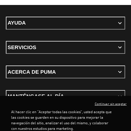
AYUDA
SERVICIOS
ACERCA DE PUMA
MANTÉNGASE AL DÍA
Continuar sin aceptar
Al hacer clic en “Aceptar todas las cookies”, usted acepta que
las cookies se guarden en su dispositivo para mejorar la
navegación del sitio, analizar el uso del mismo, y colaborar
con nuestros estudios para marketing.
Términos y condiciones
Política de Privacidad
Configurador de cookies