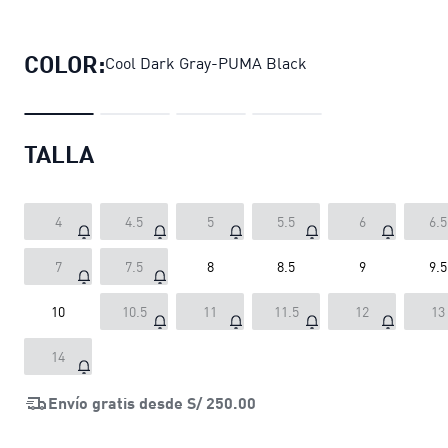
Zapatillas de trail running Flare Pro
COLOR:
Cool Dark Gray-PUMA Black
TALLA
4
4.5
5
5.5
6
6.5
7
7.5
8
8.5
9
9.5
10
10.5
11
11.5
12
13
14
Envío gratis desde
S/ 250.00