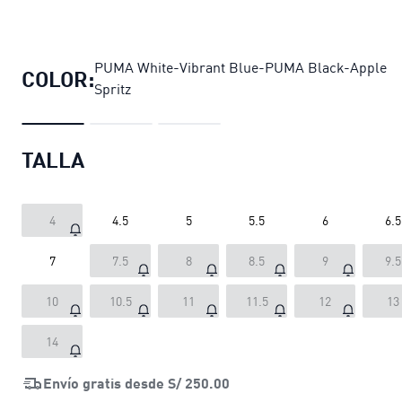
Zapatillas de running Darter Pro 2 
PUMA White-Vibrant Blue-PUMA Black-Apple
COLOR:
Spritz
TALLA
4
4.5
5
5.5
6
6.5
7
7.5
8
8.5
9
9.5
10
10.5
11
11.5
12
13
14
Envío gratis desde
S/ 250.00