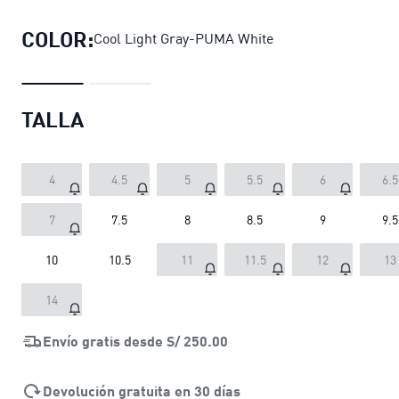
COLOR:
Cool Light Gray-PUMA White
TALLA
4
4.5
5
5.5
6
6.5
7
7.5
8
8.5
9
9.5
10
10.5
11
11.5
12
13
14
Envío gratis desde
S/ 250.00
Devolución gratuita en 30 días