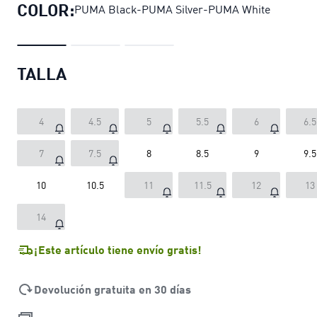
COLOR:
PUMA Black-PUMA Silver-PUMA White
TALLA
4
4.5
5
5.5
6
6.5
7
7.5
8
8.5
9
9.5
10
10.5
11
11.5
12
13
14
¡Este artículo tiene envío gratis!
Devolución gratuita en 30 días