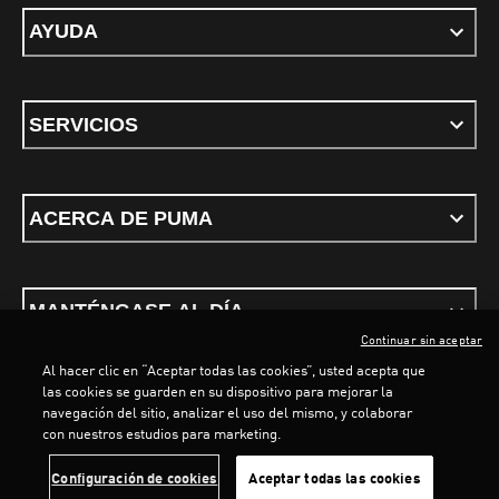
AYUDA
SERVICIOS
ACERCA DE PUMA
MANTÉNGASE AL DÍA
Continuar sin aceptar
Al hacer clic en “Aceptar todas las cookies”, usted acepta que
LOADING...
LOAD
las cookies se guarden en su dispositivo para mejorar la
navegación del sitio, analizar el uso del mismo, y colaborar
con nuestros estudios para marketing.
Términos y condiciones
Política de Privacidad
Configurador de cookies
Configuración de cookies
Aceptar todas las cookies
©
PUMA, 2026. Todos los derechos reservados