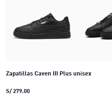
Zapatillas Caven III Plus unisex
S/ 279.00
Zapatillas Caven III Plus unisex
prec