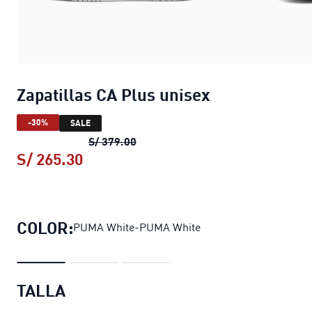
Zapatillas CA Plus unisex
-30%
SALE
Zapatillas CA Plus unisex
precio or
S/ 379.00
S/ 265.30
Zapatillas CA Plus unisex
precio act
COLOR:
PUMA White-PUMA White
TALLA