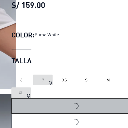
S/ 159.00
Shorts Sporting Cristal pa
COLOR:
Puma White
TALLA
6
7
XS
S
M
LOADING...
XL
LOADING...