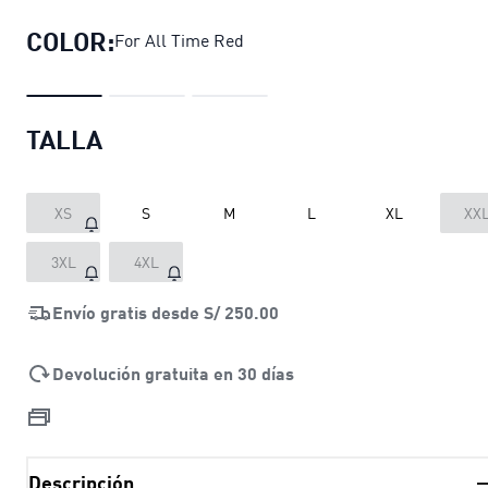
COLOR:
For All Time Red
TALLA
XS
S
M
L
XL
XX
3XL
4XL
Envío gratis desde
S/ 250.00
Devolución gratuita en 30 días
Descripción