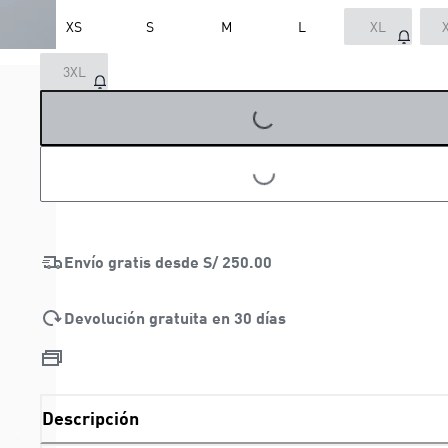
XS
S
M
L
XL
3XL
LOADING...
LOADING...
Envío gratis desde
S/ 250.00
Devolución gratuita en 30 días
Descripción