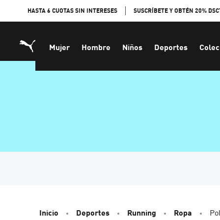
Skip
HASTA 6 CUOTAS SIN INTERESES
SUSCRÍBETE Y OBTÉN 20% DSC
to
Content
Mujer
Hombre
Niños
Deportes
Colec
Inicio
Deportes
Running
Ropa
Po