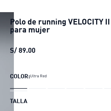
Polo de running VELOCITY II
para mujer
S/ 89.00
Polo de running VELOCITY I
COLOR:
Ultra Red
TALLA