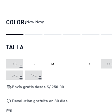
Polera oversize con capucha WARD
COLOR:
New Navy
TALLA
XS
S
M
L
XL
XX
3XL
4XL
Envío gratis desde
S/ 250.00
Devolución gratuita en 30 días