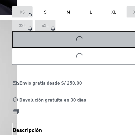
XS
S
M
L
XL
3XL
4XL
LOADING...
LOADING...
Envío gratis desde
S/ 250.00
Devolución gratuita en 30 días
Descripción