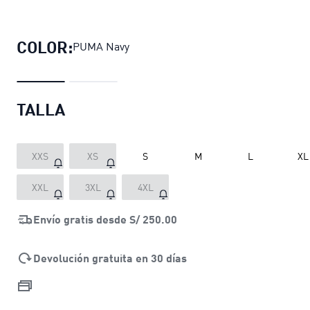
Pantalones joggers PUMA Train Ess
COLOR:
PUMA Navy
TALLA
XXS
XS
S
M
L
XL
XXL
3XL
4XL
Envío gratis desde
S/ 250.00
Devolución gratuita en 30 días