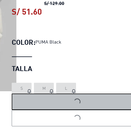
Guantes de invierno RUN PUMA
S/ 129.00
S/ 51.60
Guantes de invierno RUN 
COLOR:
PUMA Black
TALLA
S
M
L
LOADING...