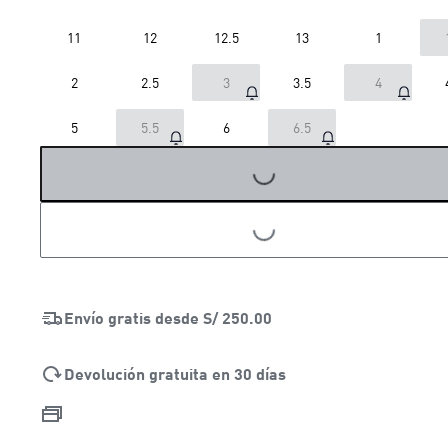
11
12
12.5
13
1
2
2.5
3
3.5
4
5
5.5
6
6.5
LOADING...
LOADING...
Envío gratis desde
S/ 250.00
Devolución gratuita en 30 días