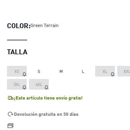
Chaleco reversible LaFrancé Suppl
COLOR:
Green Terrain
TALLA
XS
S
M
L
XL
XX
3XL
4XL
¡Este artículo tiene envío gratis!
Devolución gratuita en 30 días