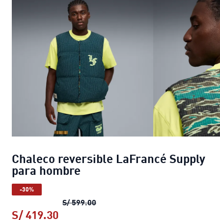
Chaleco reversible LaFrancé Supply
para hombre
-30%
Chaleco reversible LaFrancé Supp
S/ 599.00
S/ 419.30