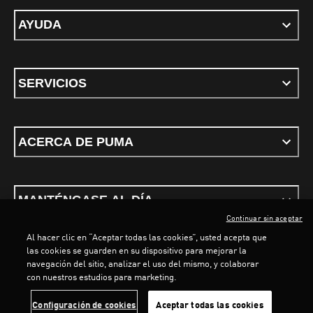
AYUDA
SERVICIOS
ACERCA DE PUMA
MANTÉNGASE AL DÍA
Continuar sin aceptar
Al hacer clic en “Aceptar todas las cookies”, usted acepta que
las cookies se guarden en su dispositivo para mejorar la
navegación del sitio, analizar el uso del mismo, y colaborar
con nuestros estudios para marketing.
Términos y condiciones
Política de Privacidad
Configurador de cookies
Configuración de cookies
Aceptar todas las cookies
©
PUMA, 2026. Todos los derechos reservados