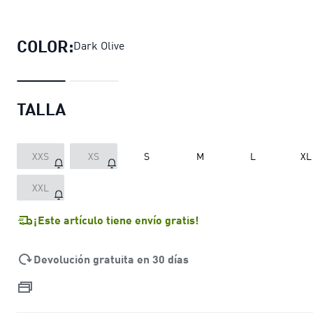
Casaca puffer PACKLITE para homb
COLOR:
Dark Olive
TALLA
XXS
XS
S
M
L
XL
XXL
¡Este artículo tiene envío gratis!
Devolución gratuita en 30 días