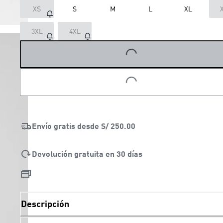
XS
S
M
L
XL
3XL
4XL
LOADING...
LOADING...
Envío gratis desde
S/ 250.00
Devolución gratuita en 30 días
Descripción