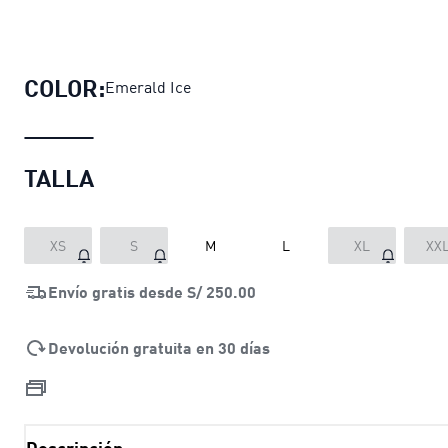
Buzo conjunto Essentials Block par
COLOR:
Emerald Ice
TALLA
XS
S
M
L
XL
XX
Envío gratis desde
S/ 250.00
Devolución gratuita en 30 días