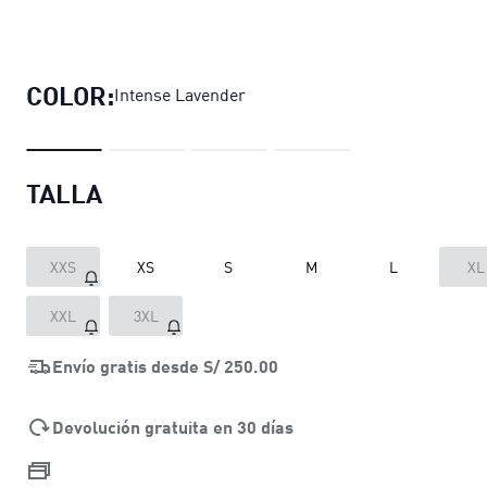
Bra deportivo sin copas 4KEEPS Trai
COLOR:
Intense Lavender
TALLA
XXS
XS
S
M
L
XL
XXL
3XL
Envío gratis desde
S/ 250.00
Devolución gratuita en 30 días