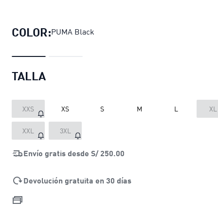
Bra deportivo CLOUDSPUN Training
p
COLOR:
PUMA Black
TALLA
XXS
XS
S
M
L
XL
XXL
3XL
Envío gratis desde
S/ 250.00
Devolución gratuita en 30 días