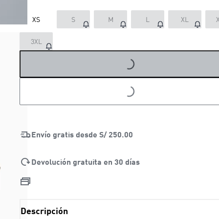
XS
S
M
L
XL
3XL
LOADING...
LOADING...
Envío gratis desde
S/ 250.00
Devolución gratuita en 30 días
Descripción