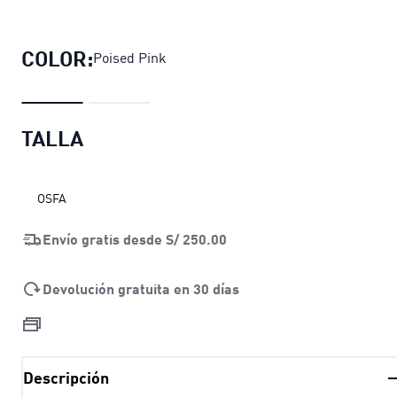
Botella de agua Training Sportstyle
pr
COLOR:
Poised Pink
TALLA
OSFA
Envío gratis desde
S/ 250.00
Devolución gratuita en 30 días
Descripción