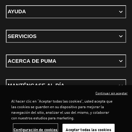
AYUDA
SERVICIOS
ACERCA DE PUMA
MANTÉNGASE AL DÍA
Continuar sin aceptar
Al hacer clic en “Aceptar todas las cookies”, usted acepta que
LOADING...
LOADING...
las cookies se guarden en su dispositivo para mejorar la
navegación del sitio, analizar el uso del mismo, y colaborar
con nuestros estudios para marketing.
Términos y condiciones
Política de Privacidad
Configurador de cookies
Configuración de cookies
Aceptar todas las cookies
©
PUMA, 2026. Todos los derechos reservados