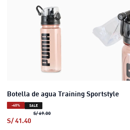
Botella de agua Training Sportstyle
-40%
SALE
Botella de agua Training Sportstyle
pr
S/ 69.00
S/ 41.40