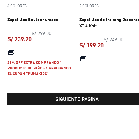
4 COLORES
2 COLORES
Zapatillas Boulder unisex
Zapatillas de training Dispers
XT 4 Knit
precio original S/ 299.00
S/ 299.00
S/ 239.20
precio 
S/ 249.00
S/ 199.20
precio actual S/ 239.20
precio actual S
25% OFF EXTRA COMPRANDO 1
PRODUCTO DE NIÑOS Y AGREGANDO
EL CUPÓN "PUMAKIDS"
SIGUIENTE PÁGINA