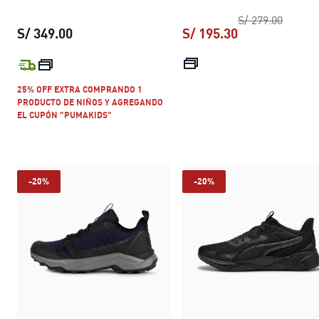
precio 
S/ 279.00
S/ 349.00
S/ 195.30
precio actual S/ 349.00
precio actual S
25% OFF EXTRA COMPRANDO 1
PRODUCTO DE NIÑOS Y AGREGANDO
EL CUPÓN "PUMAKIDS"
-20%
-20%