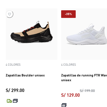
-35%
4 COLORES
4 COLORES
Zapatillas Boulder unisex
Zapatillas de running FTR Wa
unisex
S/ 299.00
precio 
S/ 199.00
S/ 129.00
precio actual S/ 299.00
precio actual S