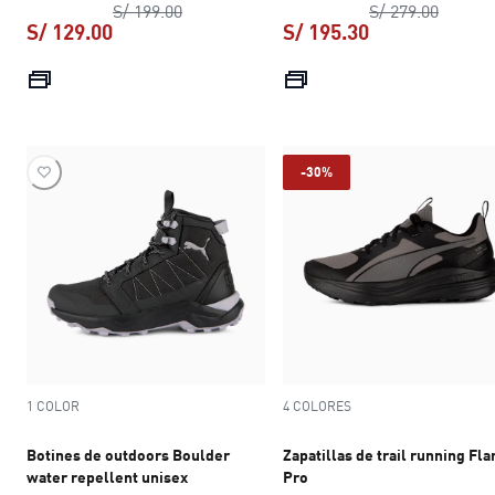
precio original S/ 199.00
precio 
S/ 199.00
S/ 279.00
S/ 129.00
S/ 195.30
precio actual S/ 129.00
precio actual S
-30%
1 COLOR
4 COLORES
Botines de outdoors Boulder
Zapatillas de trail running Fla
water repellent unisex
Pro