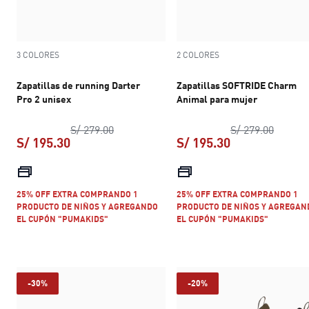
3 COLORES
2 COLORES
Zapatillas de running Darter
Zapatillas SOFTRIDE Charm
Pro 2 unisex
Animal para mujer
precio original S/ 279.00
precio 
S/ 279.00
S/ 279.00
S/ 195.30
S/ 195.30
precio actual S/ 195.30
precio actual S
25% OFF EXTRA COMPRANDO 1
25% OFF EXTRA COMPRANDO 1
PRODUCTO DE NIÑOS Y AGREGANDO
PRODUCTO DE NIÑOS Y AGREGAN
EL CUPÓN "PUMAKIDS"
EL CUPÓN "PUMAKIDS"
-30%
-20%