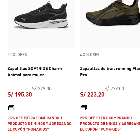
2 COLORES
4 COLORES
Zapatillas SOFTRIDE Charm
Zapatillas de trail running Fla
Animal para mujer
Pro
precio original S/ 279.00
precio 
S/ 279.00
S/ 279.00
S/ 195.30
S/ 223.20
precio actual S/ 195.30
precio actual S
25% OFF EXTRA COMPRANDO 1
25% OFF EXTRA COMPRANDO 1
PRODUCTO DE NIÑOS Y AGREGANDO
PRODUCTO DE NIÑOS Y AGREGAN
EL CUPÓN "PUMAKIDS"
EL CUPÓN "PUMAKIDS"