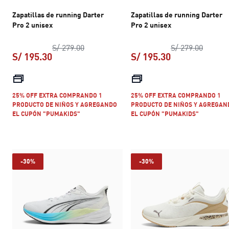
Zapatillas de running Darter
Zapatillas de running Darter
Pro 2 unisex
Pro 2 unisex
precio original S/ 279.00
precio 
S/ 279.00
S/ 279.00
S/ 195.30
S/ 195.30
precio actual S/ 195.30
precio actual S
25% OFF EXTRA COMPRANDO 1
25% OFF EXTRA COMPRANDO 1
PRODUCTO DE NIÑOS Y AGREGANDO
PRODUCTO DE NIÑOS Y AGREGAN
EL CUPÓN "PUMAKIDS"
EL CUPÓN "PUMAKIDS"
-30%
-30%