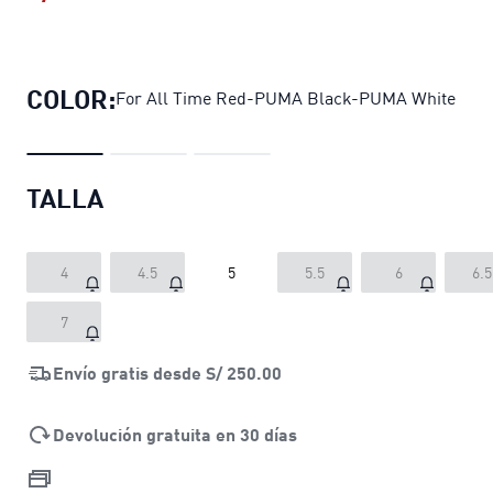
Zapatillas para juniors de running S
COLOR:
For All Time Red-PUMA Black-PUMA White
TALLA
4
4.5
5
5.5
6
6.5
7
Envío gratis desde
S/ 250.00
Devolución gratuita en 30 días