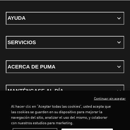
AYUDA
SERVICIOS
ACERCA DE PUMA
MANTÉNGASE AL DÍA
Continuar sin aceptar
Al hacer clic en “Aceptar todas las cookies”, usted acepta que
LOADING...
LOAD
las cookies se guarden en su dispositivo para mejorar la
navegación del sitio, analizar el uso del mismo, y colaborar
con nuestros estudios para marketing.
Términos y condiciones
Política de Privacidad
Configurador de cookies