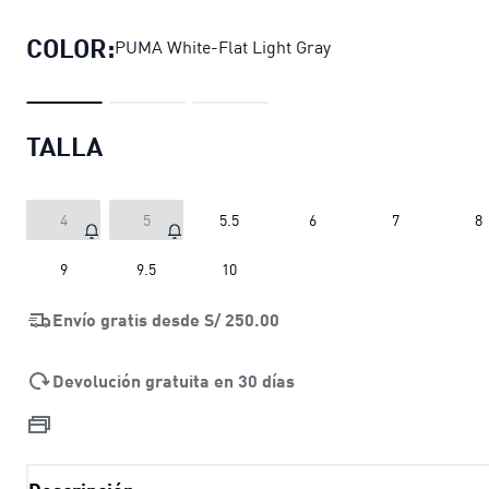
COLOR:
PUMA White-Flat Light Gray
TALLA
4
5
5.5
6
7
8
9
9.5
10
Envío gratis desde
S/ 250.00
Devolución gratuita en 30 días