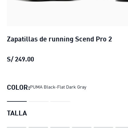
Zapatillas de running Scend Pro 2
S/ 249.00
Zapatillas de running Scend Pro 2
pr
COLOR:
PUMA Black-Flat Dark Gray
TALLA