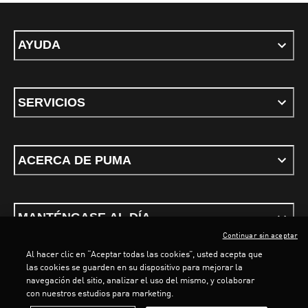
AYUDA
SERVICIOS
ACERCA DE PUMA
MANTÉNGASE AL DÍA
Continuar sin aceptar
Al hacer clic en “Aceptar todas las cookies”, usted acepta que
las cookies se guarden en su dispositivo para mejorar la
LOADING...
LOA
navegación del sitio, analizar el uso del mismo, y colaborar
con nuestros estudios para marketing.
Términos y condiciones
Política de Privacidad
Configurador de cookies