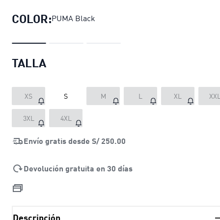
COLOR:
PUMA Black
TALLA
XS
S
M
L
XL
XX
3XL
4XL
Envío gratis desde
S/ 250.00
Devolución gratuita en 30 días
Descripción