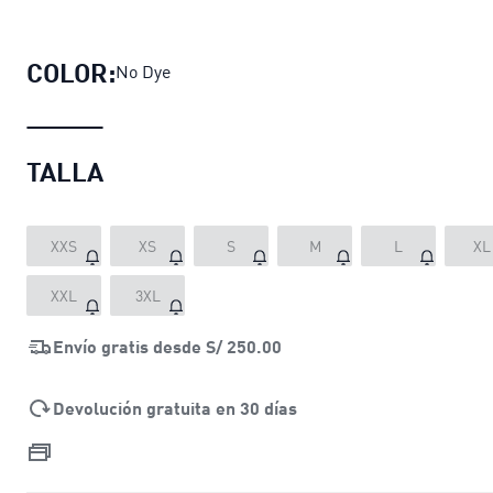
Shorts Essentiales Elevated para mu
COLOR:
No Dye
TALLA
XXS
XS
S
M
L
XL
XXL
3XL
Envío gratis desde
S/ 250.00
Devolución gratuita en 30 días