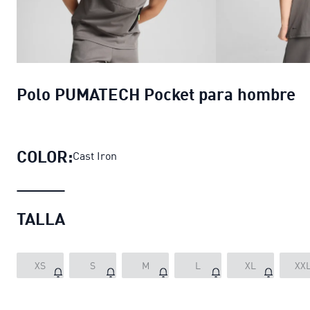
Polo PUMATECH Pocket para hombre
COLOR:
Cast Iron
TALLA
XS
S
M
L
XL
XX