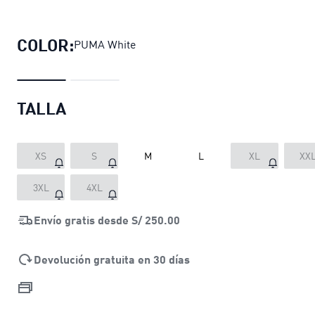
Polo F1® Essentials para hombre
pr
COLOR:
PUMA White
TALLA
XS
S
M
L
XL
XX
3XL
4XL
Envío gratis desde
S/ 250.00
Devolución gratuita en 30 días