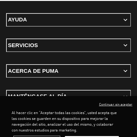
AYUDA
SERVICIOS
ACERCA DE PUMA
MANTÉNGASE AL DÍA
Continuar sin aceptar
Al hacer clic en “Aceptar todas las cookies”, usted acepta que
LOADING...
LOADING.
las cookies se guarden en su dispositivo para mejorar la
navegación del sitio, analizar el uso del mismo, y colaborar
con nuestros estudios para marketing.
Términos y condiciones
Política de Privacidad
Configurador de cookies