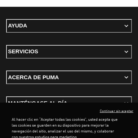
AYUDA
SERVICIOS
ACERCA DE PUMA
MANTÉNGASE AL DÍA
Continuar sin aceptar
Al hacer clic en “Aceptar todas las cookies”, usted acepta que
las cookies se guarden en su dispositivo para mejorar la
LOADING...
LOA
navegación del sitio, analizar el uso del mismo, y colaborar
con nuestros estudios para marketing.
Términos y condiciones
Política de Privacidad
Configurador de cookies