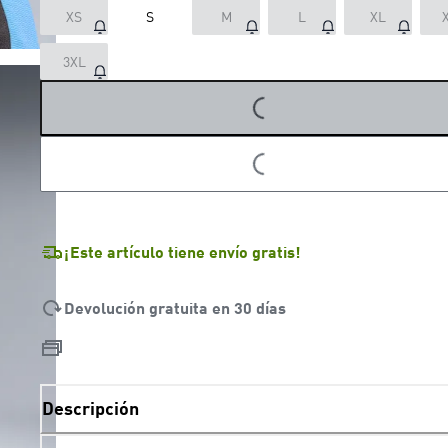
XS
S
M
L
XL
LOADING...
3XL
LOADING...
¡Este artículo tiene envío gratis!
Devolución gratuita en 30 días
Descripción