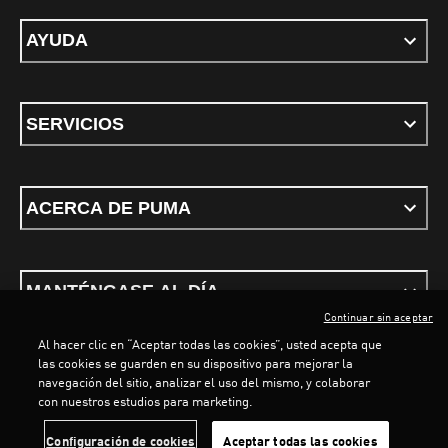
AYUDA
SERVICIOS
ACERCA DE PUMA
MANTÉNGASE AL DÍA
Continuar sin aceptar
Al hacer clic en “Aceptar todas las cookies”, usted acepta que
las cookies se guarden en su dispositivo para mejorar la
LOADING...
LOA
navegación del sitio, analizar el uso del mismo, y colaborar
con nuestros estudios para marketing.
Términos y condiciones
Política de Privacidad
Configurador de cookies
Configuración de cookies
Aceptar todas las cookies
©
PUMA, 2026. Todos los derechos reservados