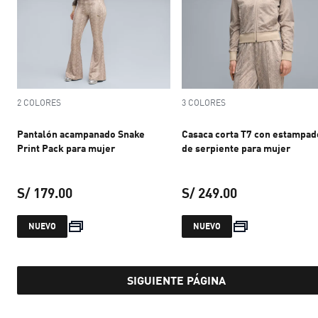
2 COLORES
3 COLORES
Pantalón acampanado Snake
Casaca corta T7 con estampad
Print Pack para mujer
de serpiente para mujer
S/ 179.00
S/ 249.00
precio actual S/ 179.00
precio actual S
NUEVO
NUEVO
SIGUIENTE PÁGINA