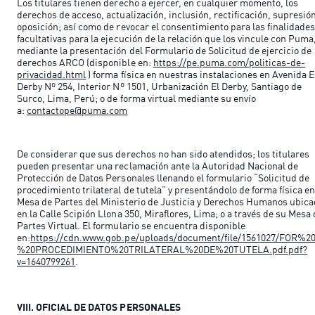
Los titulares tienen derecho a ejercer, en cualquier momento, los
derechos de acceso, actualización, inclusión, rectificación, supresión
oposición; así como de revocar el consentimiento para las finalidade
facultativas para la ejecución de la relación que los vincule con Puma
mediante la presentación del Formulario de Solicitud de ejercicio de
derechos ARCO (disponible en:
https://pe.puma.com/politicas-de-
privacidad.html
) forma física en nuestras instalaciones en Avenida E
Derby Nº 254, Interior Nº 1501, Urbanización El Derby, Santiago de
Surco, Lima, Perú; o de forma virtual mediante su envío
a:
contactope@puma.com
De considerar que sus derechos no han sido atendidos; los titulares
pueden presentar una reclamación ante la Autoridad Nacional de
Protección de Datos Personales llenando el formulario “Solicitud de
procedimiento trilateral de tutela” y presentándolo de forma física en
Mesa de Partes del Ministerio de Justicia y Derechos Humanos ubic
en la Calle Scipión Llona 350, Miraflores, Lima; o a través de su Mesa
Partes Virtual. El formulario se encuentra disponible
en:
https://cdn.www.gob.pe/uploads/document/file/1561027/FOR%2
%20PROCEDIMIENTO%20TRILATERAL%20DE%20TUTELA.pdf.pdf?
v=1640799261
.
VIII. OFICIAL DE DATOS PERSONALES