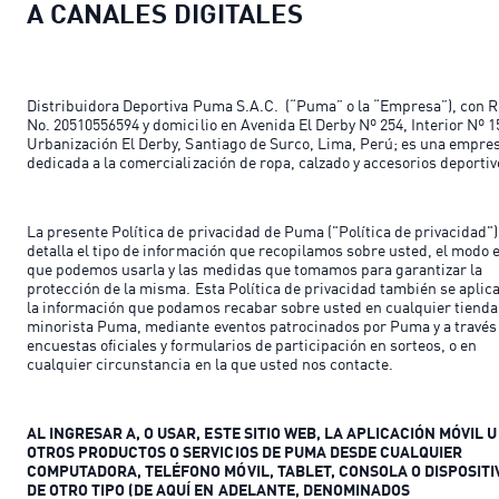
A CANALES DIGITALES
Distribuidora Deportiva Puma S.A.C. (“Puma” o la “Empresa”), con 
No. 20510556594 y domicilio en Avenida El Derby Nº 254, Interior Nº 1
Urbanización El Derby, Santiago de Surco, Lima, Perú; es una empre
dedicada a la comercialización de ropa, calzado y accesorios deportiv
La presente Política de privacidad de Puma ("Política de privacidad")
detalla el tipo de información que recopilamos sobre usted, el modo 
que podemos usarla y las medidas que tomamos para garantizar la
protección de la misma. Esta Política de privacidad también se aplica
la información que podamos recabar sobre usted en cualquier tienda
minorista Puma, mediante eventos patrocinados por Puma y a través
encuestas oficiales y formularios de participación en sorteos, o en
cualquier circunstancia en la que usted nos contacte.
AL INGRESAR A, O USAR, ESTE SITIO WEB, LA APLICACIÓN MÓVIL U
OTROS PRODUCTOS O SERVICIOS DE PUMA DESDE CUALQUIER
COMPUTADORA, TELÉFONO MÓVIL, TABLET, CONSOLA O DISPOSITI
DE OTRO TIPO (DE AQUÍ EN ADELANTE, DENOMINADOS