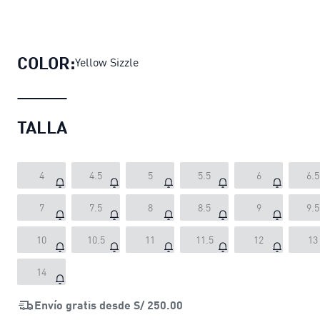
Zapatillas PUMA x SONIC Inverse Ta
COLOR:
Yellow Sizzle
TALLA
4
4.5
5
5.5
6
6.5
7
7.5
8
8.5
9
9.5
10
10.5
11
11.5
12
13
14
Envío gratis desde
S/ 250.00