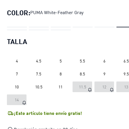
COLOR:
PUMA White-Feather Gray
TALLA
4
4.5
5
5.5
6
6.5
7
7.5
8
8.5
9
9.5
10
10.5
11
11.5
12
13
14
¡Este artículo tiene envío gratis!