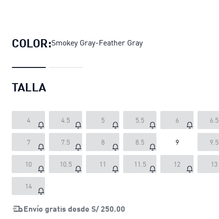
Zapatillas Park Lifestyle SK8 Gamu
COLOR:
Smokey Gray-Feather Gray
TALLA
4
4.5
5
5.5
6
6.5
7
7.5
8
8.5
9
9.5
10
10.5
11
11.5
12
13
14
Envío gratis desde
S/ 250.00